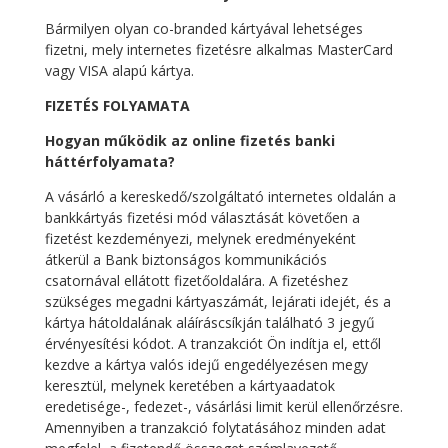
Bármilyen olyan co-branded kártyával lehetséges
fizetni, mely internetes fizetésre alkalmas MasterCard
vagy VISA alapú kártya.
FIZETÉS FOLYAMATA
Hogyan működik az online fizetés banki
háttérfolyamata?
A vásárló a kereskedő/szolgáltató internetes oldalán a
bankkártyás fizetési mód választását követően a
fizetést kezdeményezi, melynek eredményeként
átkerül a Bank biztonságos kommunikációs
csatornával ellátott fizetőoldalára. A fizetéshez
szükséges megadni kártyaszámát, lejárati idejét, és a
kártya hátoldalának aláíráscsíkján található 3 jegyű
érvényesítési kódot. A tranzakciót Ön indítja el, ettől
kezdve a kártya valós idejű engedélyezésen megy
keresztül, melynek keretében a kártyaadatok
eredetisége-, fedezet-, vásárlási limit kerül ellenőrzésre.
Amennyiben a tranzakció folytatásához minden adat