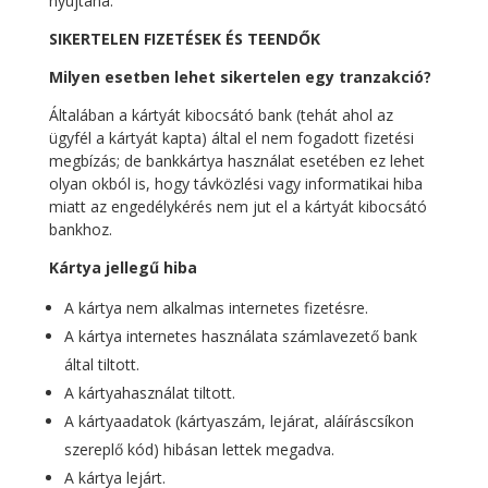
nyújtana.
SIKERTELEN FIZETÉSEK ÉS TEENDŐK
Milyen esetben lehet sikertelen egy tranzakció?
Általában a kártyát kibocsátó bank (tehát ahol az
ügyfél a kártyát kapta) által el nem fogadott fizetési
megbízás; de bankkártya használat esetében ez lehet
olyan okból is, hogy távközlési vagy informatikai hiba
miatt az engedélykérés nem jut el a kártyát kibocsátó
bankhoz.
Kártya jellegű hiba
A kártya nem alkalmas internetes fizetésre.
A kártya internetes használata számlavezető bank
által tiltott.
A kártyahasználat tiltott.
A kártyaadatok (kártyaszám, lejárat, aláíráscsíkon
szereplő kód) hibásan lettek megadva.
A kártya lejárt.