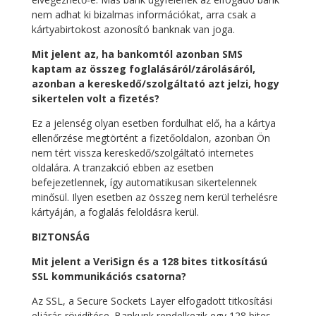
nem adhat ki bizalmas információkat, arra csak a
kártyabirtokost azonosító banknak van joga.
Mit jelent az, ha bankomtól azonban SMS
kaptam az összeg foglalásáról/zárolásáról,
azonban a kereskedő/szolgáltató azt jelzi, hogy
sikertelen volt a fizetés?
Ez a jelenség olyan esetben fordulhat elő, ha a kártya
ellenőrzése megtörtént a fizetőoldalon, azonban Ön
nem tért vissza kereskedő/szolgáltató internetes
oldalára. A tranzakció ebben az esetben
befejezetlennek, így automatikusan sikertelennek
minősül. Ilyen esetben az összeg nem kerül terhelésre
kártyáján, a foglalás feloldásra kerül.
BIZTONSÁG
Mit jelent a VeriSign és a 128 bites titkosítású
SSL kommunikációs csatorna?
Az SSL, a Secure Sockets Layer elfogadott titkosítási
eljárás rövidítése. Bankunk rendelkezik egy 128 bites