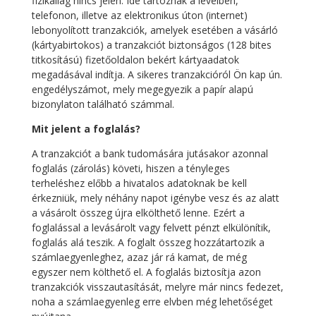
fizikailag nincs jelen. Ide tartoznak a levélben,
telefonon, illetve az elektronikus úton (internet)
lebonyolított tranzakciók, amelyek esetében a vásárló
(kártyabirtokos) a tranzakciót biztonságos (128 bites
titkosítású) fizetőoldalon bekért kártyaadatok
megadásával indítja. A sikeres tranzakcióról Ön kap ún.
engedélyszámot, mely megegyezik a papír alapú
bizonylaton található számmal.
Mit jelent a foglalás?
A tranzakciót a bank tudomására jutásakor azonnal
foglalás (zárolás) követi, hiszen a tényleges
terheléshez előbb a hivatalos adatoknak be kell
érkezniük, mely néhány napot igénybe vesz és az alatt
a vásárolt összeg újra elkölthető lenne. Ezért a
foglalással a levásárolt vagy felvett pénzt elkülönítik,
foglalás alá teszik. A foglalt összeg hozzátartozik a
számlaegyenleghez, azaz jár rá kamat, de még
egyszer nem költhető el. A foglalás biztosítja azon
tranzakciók visszautasítását, melyre már nincs fedezet,
noha a számlaegyenleg erre elvben még lehetőséget