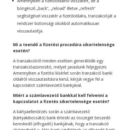
Amennyiben a fizetőoldalról visszatért, de a
böngésző „back”, „reload” illetve „refresh”
segítségével visszatér a fizetőoldalra, tranzakcióját a
rendszer biztonsági okokból automatikusan
visszautasítja.
Mi a teendő a fizetési procedúra sikertelensége
esetén?
A tranzakcióról minden esetben generálódik egy
tranzakcióazonosító, melyet javaslunk feljegyezni.
Amennyiben a fizetési kísérlet során tranzakció banki
oldalról visszautasításra kerül, kérjük vegye fel a
kapcsolatot számlavezető bankjával.
Miért a számlavezető bankkal kell felvenni a
kapcsolatot a fizetés sikertelensége esetén?
A kártyaellenőrzés során a számlavezető
(kártyakibocsátó) bank értesíti az összeget beszedő
kereskedő (elfogadó) bankjának, hogy a tranzakció
elvégezhető-e. Más bank ügyfelének az elfogadó bank