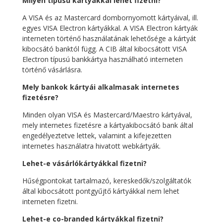
Milyen típusú kártyákkal lehet fizetni?
A VISA és az Mastercard dombornyomott kártyáival, ill.
egyes VISA Electron kártyákkal. A VISA Electron kártyák
interneten történő használatának lehetősége a kártyát
kibocsátó banktól függ. A CIB által kibocsátott VISA
Electron típusú bankkártya használható interneten
történő vásárlásra.
Mely bankok kártyái alkalmasak internetes
fizetésre?
Minden olyan VISA és Mastercard/Maestro kártyával,
mely internetes fizetésre a kártyakibocsátó bank által
engedélyeztetve lettek, valamint a kifejezetten
internetes használatra hivatott webkártyák.
Lehet-e vásárlókártyákkal fizetni?
Hűségpontokat tartalmazó, kereskedők/szolgáltatók
által kibocsátott pontgyűjtő kártyákkal nem lehet
interneten fizetni.
Lehet-e co-branded kártyákkal fizetni?