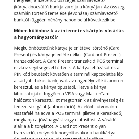
megfelel, a fizetendő összeget számlavezető
(kártyakibocsátó) bankja zárolja a kártyáján. Az összeg
számlán történő terhelése (levonása) számlavezető
banktól függően néhány napon belül következik be.
Miben különbözik az internetes kártyás vásárlás
a hagyományostól?
Megkülönböztetünk kártya jelenlétével történő (Card
Present) és kártya jelenléte nélküli (Card not Present)
tranzakciókat. A Card Present tranzakció POS terminál
eszköz segítségével történik. A kártya lehúzását és a
PIN kód beütését követően a terminál kapcsolatba lép
a kártyabirtokos bankjával, az engedélyező központon
keresztül, és a kártya típusától, illetve a kártya
kibocsátójától függően a VISA vagy MasterCard
hálózaton keresztül. Itt megtörténik az érvényesség és
fedezetvizsgálat (authorizáció). Az előbbi útvonalon
visszafelé haladva a POS terminál (illetve a kereskedő)
megkapja a jóváhagyást vagy elutasítást. A vásárló
aláírja a bizonylatot. A Card not Present olyan
tranzakció, melynek lebonyolításakor a bankkártya