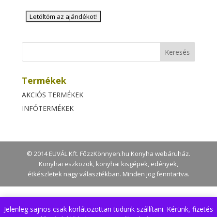
Termékek
AKCIÓS TERMÉKEK
INFÓTERMÉKEK
© 2014 EUVÁL Kft. FőzzKönnyen.hu Konyha webáruház.
Konyhai eszközök, konyhai kisgépek, edények,
étkészletek nagy választékban. Minden jog fenntartva.
Jelenleg sajnos csak korlátozottan tudunk szállítani. Kérünk, fizetés
A weboldal az Ön kényelme érdekében ún. cookie-kat vagy sütiket