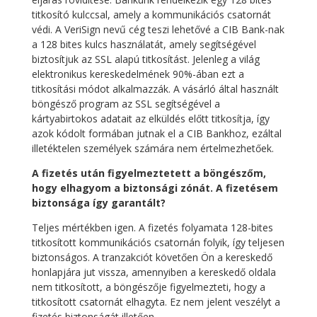
titkosító kulccsal, amely a kommunikációs csatornát
védi. A VeriSign nevű cég teszi lehetővé a CIB Bank-nak
a 128 bites kulcs használatát, amely segítségével
biztosítjuk az SSL alapú titkosítást. Jelenleg a világ
elektronikus kereskedelmének 90%-ában ezt a
titkosítási módot alkalmazzák. A vásárló által használt
böngésző program az SSL segítségével a
kártyabirtokos adatait az elküldés előtt titkosítja, így
azok kódolt formában jutnak el a CIB Bankhoz, ezáltal
illetéktelen személyek számára nem értelmezhetőek.
A fizetés után figyelmeztetett a böngészőm,
hogy elhagyom a biztonsági zónát. A fizetésem
biztonsága így garantált?
Teljes mértékben igen. A fizetés folyamata 128-bites
titkosított kommunikációs csatornán folyik, így teljesen
biztonságos. A tranzakciót követően Ön a kereskedő
honlapjára jut vissza, amennyiben a kereskedő oldala
nem titkosított, a böngészője figyelmezteti, hogy a
titkosított csatornát elhagyta. Ez nem jelent veszélyt a
fizetés biztonságát illetően.