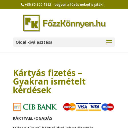
+36 30 900 1823 - Legyen a főzés neked is játék!
Oldal kiválasztása
Kártyás fizetés –
Gyakran ismételt
kérdések
KÁRTYAELFOGADÁS