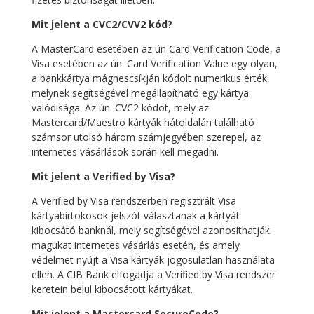
Mit jelent a CVC2/CVV2 kód?
A MasterCard esetében az ún Card Verification Code, a
Visa esetében az ún. Card Verification Value egy olyan,
a bankkártya mágnescsíkján kódolt numerikus érték,
melynek segítségével megállapítható egy kártya
valódisága. Az ún. CVC2 kódot, mely az
Mastercard/Maestro kártyák hátoldalán található
számsor utolsó három számjegyében szerepel, az
internetes vásárlások során kell megadni.
Mit jelent a Verified by Visa?
A Verified by Visa rendszerben regisztrált Visa
kártyabirtokosok jelszót választanak a kártyát
kibocsátó banknál, mely segítségével azonosíthatják
magukat internetes vásárlás esetén, és amely
védelmet nyújt a Visa kártyák jogosulatlan használata
ellen. A CIB Bank elfogadja a Verified by Visa rendszer
keretein belül kibocsátott kártyákat.
Mit jelent a Mastercard SecureCode?