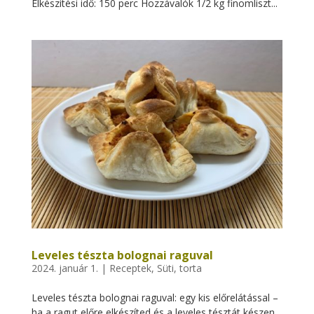
Elkészítési idő: 150 perc Hozzávalók 1/2 kg finomliszt...
Leveles tészta bolognai raguval
2024. január 1.
|
Receptek
,
Süti, torta
Leveles tészta bolognai raguval: egy kis előrelátással –
ha a ragut előre elkészíted és a leveles tésztát készen