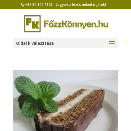
+36 30 900 1823 - Legyen a főzés neked is játék!
Oldal kiválasztása