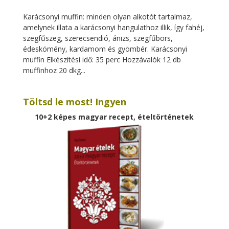
Karácsonyi muffin: minden olyan alkotót tartalmaz,
amelynek illata a karácsonyi hangulathoz illik, így fahéj,
szegfűszeg, szerecsendió, ánizs, szegfűbors,
édeskömény, kardamom és gyömbér. Karácsonyi
muffin Elkészítési idő: 35 perc Hozzávalók 12 db
muffinhoz 20 dkg...
Töltsd le most! Ingyen
10+2 képes magyar recept, ételtörténetek