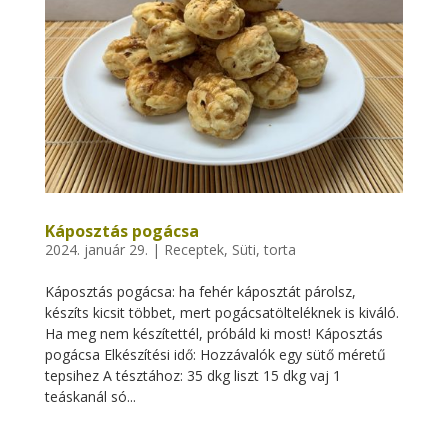
Káposztás pogácsa
2024. január 29.
|
Receptek
,
Süti, torta
Káposztás pogácsa: ha fehér káposztát párolsz,
készíts kicsit többet, mert pogácsatölteléknek is kiváló.
Ha meg nem készítettél, próbáld ki most! Káposztás
pogácsa Elkészítési idő: Hozzávalók egy sütő méretű
tepsihez A tésztához: 35 dkg liszt 15 dkg vaj 1
teáskanál só...