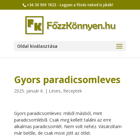
+36 30 900 1823 - Legyen a főzés neked is játék!
Oldal kiválasztása
Gyors paradicsomleves
2025. január 6.
|
Leves
,
Receptek
Gyors paradicsomleves: miből másból, mint
paradicsomléből. Csak meg kellett találni az erre
alkalmas paradicsomlét. Nem volt nehéz. Vásároltam
már belőle, de csak most jött az ötlet.