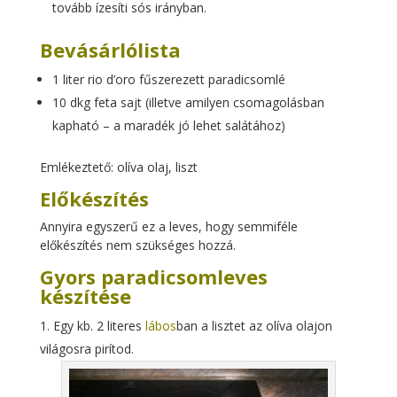
tovább ízesíti sós irányban.
Bevásárlólista
1 liter rio d’oro fűszerezett paradicsomlé
10 dkg feta sajt (illetve amilyen csomagolásban
kapható – a maradék jó lehet salátához)
Emlékeztető: olíva olaj, liszt
Előkészítés
Annyira egyszerű ez a leves, hogy semmiféle
előkészítés nem szükséges hozzá.
Gyors paradicsomleves
készítése
Egy kb. 2 literes
lábos
ban a lisztet az olíva olajon
világosra pirítod.