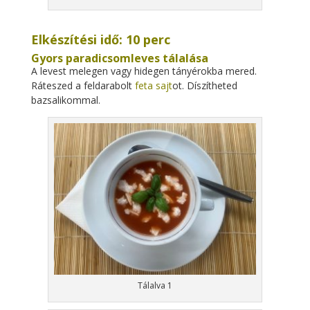
Elkészítési idő: 10 perc
Gyors paradicsomleves tálalása
A levest melegen vagy hidegen tányérokba mered.
Ráteszed a feldarabolt
feta sajt
ot. Díszítheted
bazsalikommal.
Tálalva 1