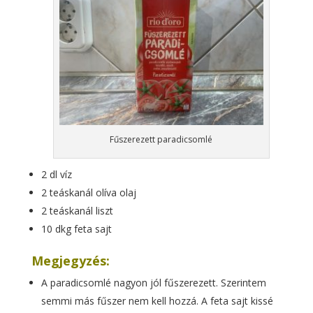
Fűszerezett paradicsomlé
2 dl víz
2 teáskanál olíva olaj
2 teáskanál liszt
10 dkg feta sajt
Megjegyzés:
A paradicsomlé nagyon jól fűszerezett. Szerintem
semmi más fűszer nem kell hozzá. A feta sajt kissé