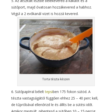
Az átszitált lisztbe belekevered a kakaót és a
sütőport, majd óvatosan hozzákevered a habhoz.
Végül a 2 evőkanál vizet is hozzá kevered.
Torta tészta készen
Sütőpapírral bélelt
tepsi
ben 175 fokon sütöd. A
tészta vastagságától függően ehhez 25 – 40 perc kell,
de tűpróbával ellenőrizd le és állíts be a sütési időt.
Amikor megsült, pihentesd a sütőben 10 – 15 percig.