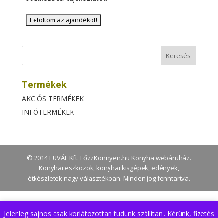
Termékek
AKCIÓS TERMÉKEK
INFÓTERMÉKEK
© 2014 EUVÁL Kft. FőzzKönnyen.hu Konyha webáruház.
Konyhai eszközök, konyhai kisgépek, edények,
étkészletek nagy választékban. Minden jog fenntartva.
Jelenleg sajnos csak korlátozottan tudunk szállítani. Kérünk, fizetés
A weboldal az Ön kényelme érdekében ún. cookie-kat vagy sütiket