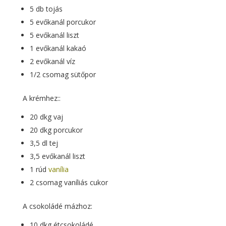
5 db tojás
5 evőkanál porcukor
5 evőkanál liszt
1 evőkanál kakaó
2 evőkanál víz
1/2 csomag sütőpor
A krémhez::
20 dkg vaj
20 dkg porcukor
3,5 dl tej
3,5 evőkanál liszt
1 rúd
vanília
2 csomag vaníliás cukor
A csokoládé mázhoz:
10 dkg étcsokoládé