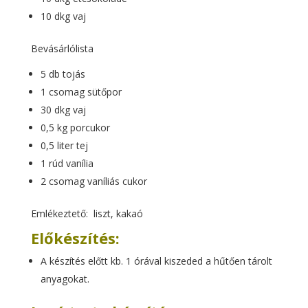
10 dkg vaj
Bevásárlólista
5 db tojás
1 csomag sütőpor
30 dkg vaj
0,5 kg porcukor
0,5 liter tej
1 rúd vanília
2 csomag vaníliás cukor
Emlékeztető: liszt, kakaó
Előkészítés:
A készítés előtt kb. 1 órával kiszeded a hűtően tárolt
anyagokat.