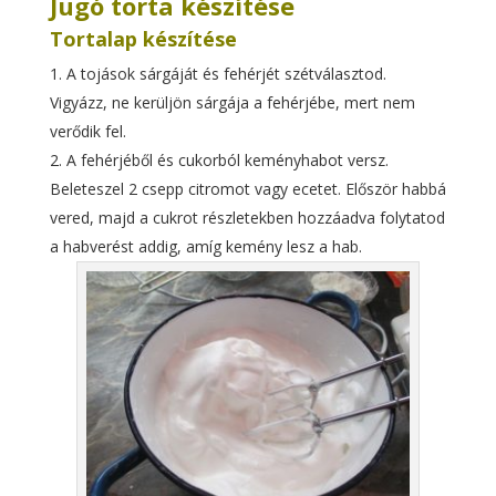
Jugó torta készítése
Tortalap készítése
A tojások sárgáját és fehérjét szétválasztod.
Vigyázz, ne kerüljön sárgája a fehérjébe, mert nem
verődik fel.
A fehérjéből és cukorból keményhabot versz.
Beleteszel 2 csepp citromot vagy ecetet. Először habbá
vered, majd a cukrot részletekben hozzáadva folytatod
a habverést addig, amíg kemény lesz a hab.