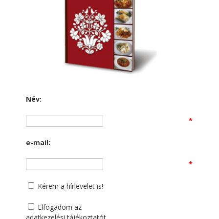
Név:
*
e-mail:
*
Kérem a hírlevelet is!
Elfogadom az
adatkezelési tájékoztatót
.