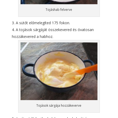
Tojáshab felverve
A sütőt előmelegíted 175 fokon.
A tojások sárgáját összekevered és óvatosan
hozzákevered a habhoz.
Tojások sárgája hozzákeverve