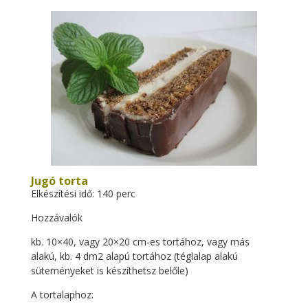
Jugó torta
Elkészítési idő: 140 perc
Hozzávalók
kb. 10×40, vagy 20×20 cm-es tortához, vagy más
alakú, kb. 4 dm2 alapú tortához (téglalap alakú
süteményeket is készíthetsz belőle)
A tortalaphoz: