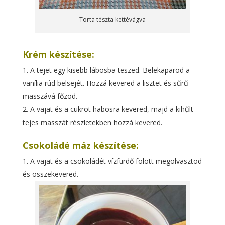
Torta tészta kettévágva
Krém készítése:
A tejet egy kisebb lábosba teszed. Belekaparod a
vanília rúd belsejét. Hozzá kevered a lisztet és sűrű
masszává főzöd.
A vajat és a cukrot habosra kevered, majd a kihűlt
tejes masszát részletekben hozzá kevered.
Csokoládé máz készítése:
A vajat és a csokoládét vízfürdő fölött megolvasztod
és összekevered.