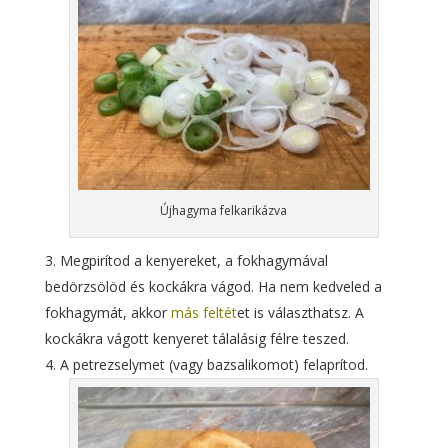
Újhagyma felkarikázva
Megpirítod a kenyereket, a fokhagymával
bedörzsölöd és kockákra vágod. Ha nem kedveled a
fokhagymát, akkor
más feltét
et is választhatsz. A
kockákra vágott kenyeret tálalásig félre teszed.
A petrezselymet (vagy bazsalikomot) felaprítod.