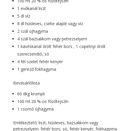
100 ml 20 %-os főzőtejszín
1 evőkanál liszt
5 dl víz
8 dl húsleves, csirke alaplé vagy víz
2 szál újhagyma
4 szál bazsalikom vagy petrezselyem
1 kávéskanál őrölt fehér bors , 1 csipetnyi őrölt
szerecsendió, só
4 fél-szelet fehér kenyér
1 gerezd fokhagyma
Bevásárlólista
60 dkg krumpli
100 ml 20 %-os főzőtejszín
1 csomó újhagyma
Emlékeztető: liszt, húsleves, bazsalikom vagy
petrezselyem. fehér bors, só, fehér kenyér, fokhagyma