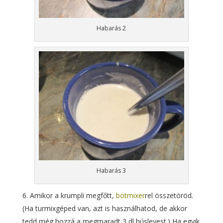
Habarás 2
Habarás 3
Amikor a krumpli megfőtt,
botmixer
rel összetöröd.
(Ha turmixgéped van, azt is használhatod, de akkor
tedd még hozzá a megmaradt 3 dl húslevest.) Ha egyik