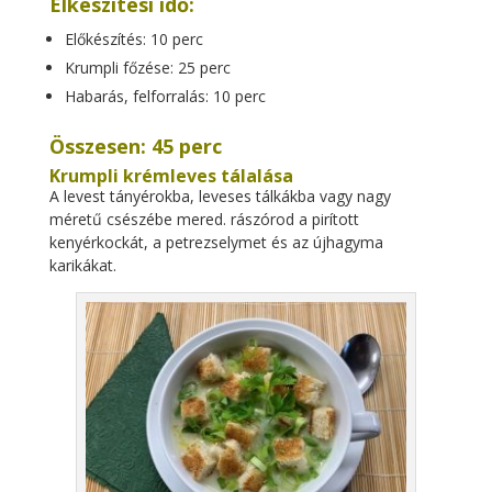
Elkészítési idő:
Előkészítés: 10 perc
Krumpli főzése: 25 perc
Habarás, felforralás: 10 perc
Összesen: 45 perc
Krumpli krémleves tálalása
A levest tányérokba, leveses tálkákba vagy nagy
méretű csészébe mered. rászórod a pirított
kenyérkockát, a petrezselymet és az újhagyma
karikákat.