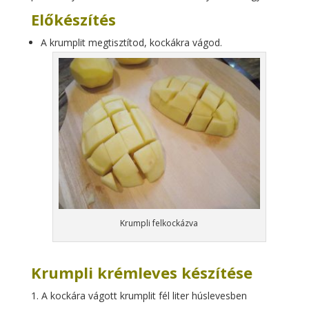
Előkészítés
A krumplit megtisztítod, kockákra vágod.
Krumpli felkockázva
Krumpli krémleves készítése
A kockára vágott krumplit fél liter húslevesben