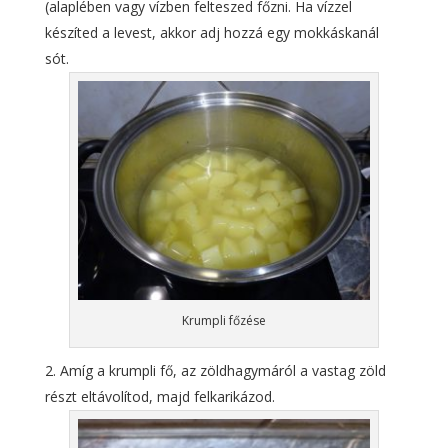
(alaplében vagy vízben felteszed főzni. Ha vízzel
készíted a levest, akkor adj hozzá egy mokkáskanál
sót.
Krumpli főzése
Amíg a krumpli fő, az zöldhagymáról a vastag zöld
részt eltávolítod, majd felkarikázod.