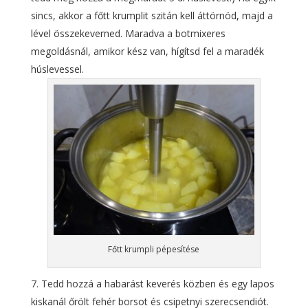
sincs, akkor a főtt krumplit szitán kell áttörnöd, majd a
lével összekeverned. Maradva a botmixeres
megoldásnál, amikor kész van, hígítsd fel a maradék
húslevessel.
Főtt krumpli pépesítése
Tedd hozzá a habarást keverés közben és egy lapos
kiskanál őrölt fehér borsot és csipetnyi szerecsendiót.