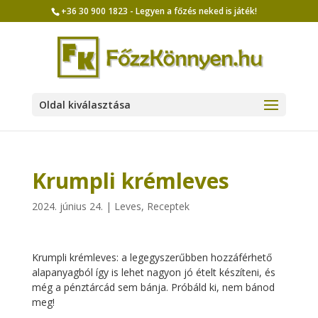
+36 30 900 1823 - Legyen a főzés neked is játék!
Oldal kiválasztása
Krumpli krémleves
2024. június 24.
|
Leves
,
Receptek
Krumpli krémleves: a legegyszerűbben hozzáférhető
alapanyagból így is lehet nagyon jó ételt készíteni, és
még a pénztárcád sem bánja. Próbáld ki, nem bánod
meg!