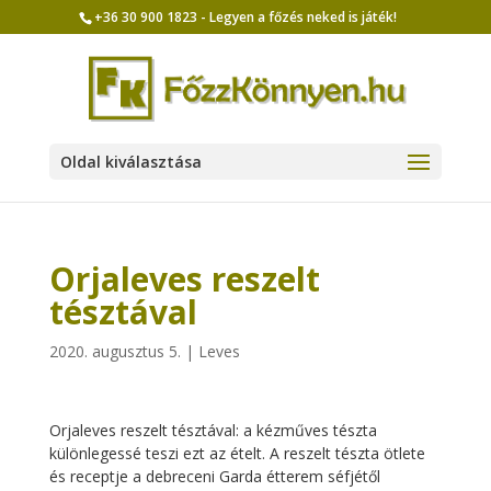
+36 30 900 1823 - Legyen a főzés neked is játék!
Oldal kiválasztása
Orjaleves reszelt
tésztával
2020. augusztus 5.
|
Leves
Orjaleves reszelt tésztával: a kézműves tészta
különlegessé teszi ezt az ételt. A reszelt tészta ötlete
és receptje a debreceni Garda étterem séfjétől