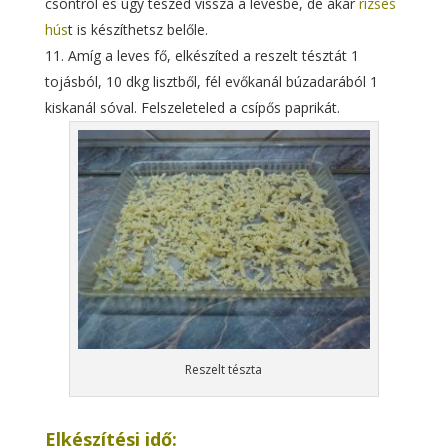
csontról és úgy teszed vissza a levesbe, de akár
rizses
hús
t is készíthetsz belőle.
Amíg a leves fő, elkészíted a reszelt tésztát 1
tojásból, 10 dkg lisztből, fél evőkanál búzadarából 1
kiskanál sóval. Felszeleteled a csípős paprikát.
Reszelt tészta
Elkészítési idő: