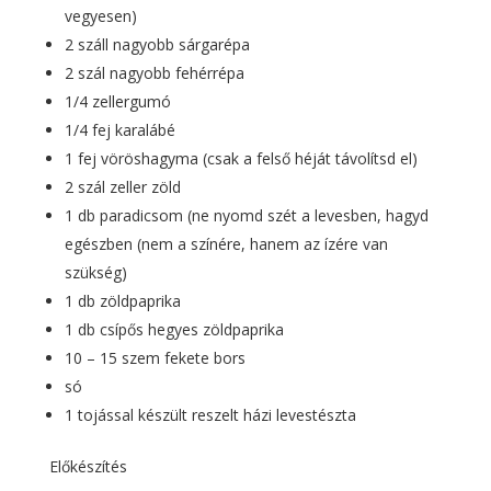
vegyesen)
2 száll nagyobb sárgarépa
2 szál nagyobb fehérrépa
1/4 zellergumó
1/4 fej karalábé
1 fej vöröshagyma (csak a felső héját távolítsd el)
2 szál zeller zöld
1 db paradicsom (ne nyomd szét a levesben, hagyd
egészben (nem a színére, hanem az ízére van
szükség)
1 db zöldpaprika
1 db csípős hegyes zöldpaprika
10 – 15 szem fekete bors
só
1 tojással készült reszelt házi levestészta
Előkészítés