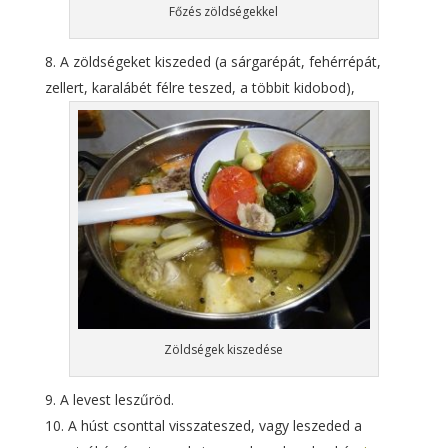
Főzés zöldségekkel
A zöldségeket kiszeded (a sárgarépát, fehérrépát,
zellert, karalábét félre teszed, a többit kidobod),
Zöldségek kiszedése
A levest leszűröd.
A húst csonttal visszateszed, vagy leszeded a