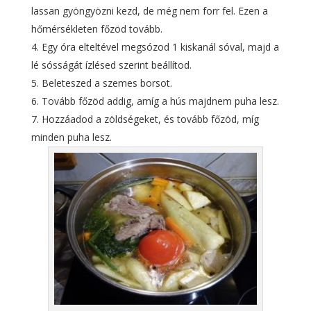
lassan gyöngyözni kezd, de még nem forr fel. Ezen a
hőmérsékleten főzöd tovább.
Egy óra elteltével megsózod 1 kiskanál sóval, majd a
lé sósságát ízlésed szerint beállítod.
Beleteszed a szemes borsot.
Tovább főzöd addig, amíg a hús majdnem puha lesz.
Hozzáadod a zöldségeket, és tovább főzöd, míg
minden puha lesz.