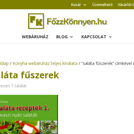
Kosár
Üzemeltető
Vásárlói 
WEBÁRUHÁZ
BLOG
KAPCSOLAT
őlap
/
Konyha webáruház teljes kínálata
/ “saláta fűszerek” címkével
aláta fűszerek
esen 1 találat