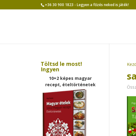
+36 30 900 1823 - Legyen a főzés neked is játék!
Töltsd le most!
Kezd
Ingyen
s
10+2 képes magyar
recept, ételtörténetek
Össz