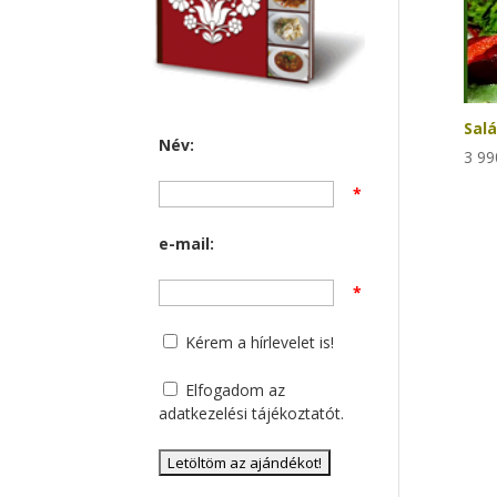
Sal
Név:
3 9
*
e-mail:
*
Kérem a hírlevelet is!
Elfogadom az
adatkezelési tájékoztatót
.