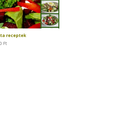
áta receptek
90
Ft