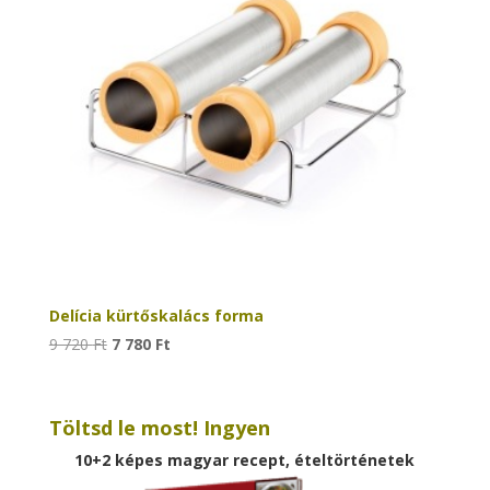
Delícia kürtőskalács forma
Original
Current
9 720
Ft
7 780
Ft
price
price
was:
is:
9
7
Töltsd le most! Ingyen
720 Ft.
780 Ft.
10+2 képes magyar recept, ételtörténetek