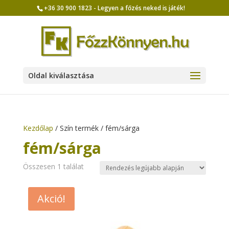
+36 30 900 1823 - Legyen a főzés neked is játék!
Oldal kiválasztása
Kezdőlap
/ Szín termék / fém/sárga
fém/sárga
Összesen 1 találat
Akció!