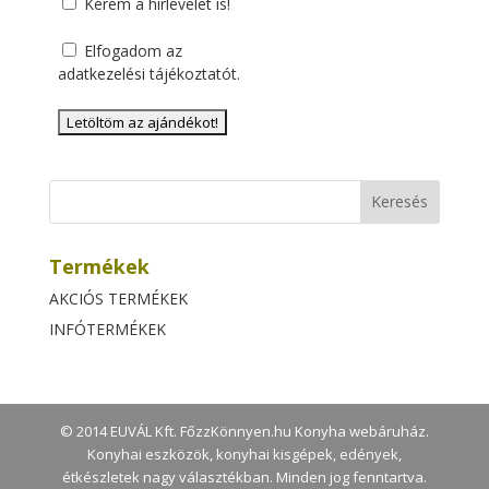
Kérem a hírlevelet is!
Elfogadom az
adatkezelési tájékoztatót
.
Termékek
AKCIÓS TERMÉKEK
INFÓTERMÉKEK
© 2014 EUVÁL Kft. FőzzKönnyen.hu Konyha webáruház.
Konyhai eszközök, konyhai kisgépek, edények,
étkészletek nagy választékban. Minden jog fenntartva.