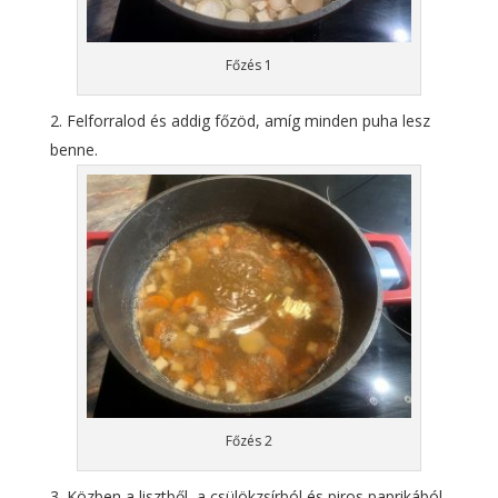
Főzés 1
Felforralod és addig főzöd, amíg minden puha lesz
benne.
Főzés 2
Közben a lisztből, a csülökzsírból és piros paprikából