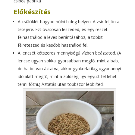
csípős paprika
Előkészítés
A csülöklét hagyod hűlni hideg helyen. A zsír feljön a
tetejére. Ezt óvatosan leszeded, és egy részét
felhasználod a leves berántásához, a többit
félreteszed és később használod fel.
A lencsét kétszeres mennyiségű vízben beáztatod. (A
lencse ugyan sokkal gyorsabban megfő, mint a bab,
de ha be van áztatva, akkor gyakorlatilag ugyanannyi
idő alatt megfő, mint a zöldség, így együtt fel lehet
tenni főzni.) Áztatás után többször leöblíted.