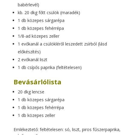
babérlevél)
kb. 20 dkg főtt csülök (maradék)
1 db közepes sárgarépa
1 db közepes fehérrépa
1/8-ad közepes zeller
1 evőkanál a csülökléről leszedett zsírból (lásd
előkészítés)
2 evőkanál liszt
1 db csípős paprika (feltételesen)
Bevásárlólista
20 dkg lencse
1 db közepes sárgarépa
1 db közepes fehérrépa
1 db közepes zeller
Emlékeztető: feltételesen: só, liszt, piros fűszerpaprika,