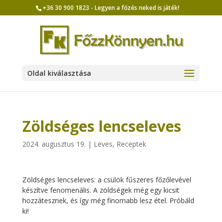
+36 30 900 1823 - Legyen a főzés neked is játék!
Oldal kiválasztása
Zöldséges lencseleves
2024. augusztus 19.
|
Leves
,
Receptek
Zöldséges lencseleves: a csülök fűszeres főzőlevével
készítve fenomenális. A zöldségek még egy kicsit
hozzátesznek, és így még finomabb lesz étel. Próbáld
ki!