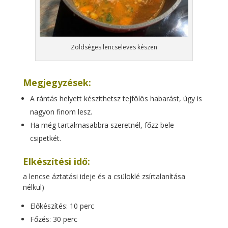
Zöldséges lencseleves készen
Megjegyzések:
A rántás helyett készíthetsz tejfölös habarást, úgy is
nagyon finom lesz.
Ha még tartalmasabbra szeretnél, főzz bele
csipetkét.
Elkészítési idő:
a lencse áztatási ideje és a csülöklé zsírtalanítása
nélkül)
Előkészítés: 10 perc
Főzés: 30 perc