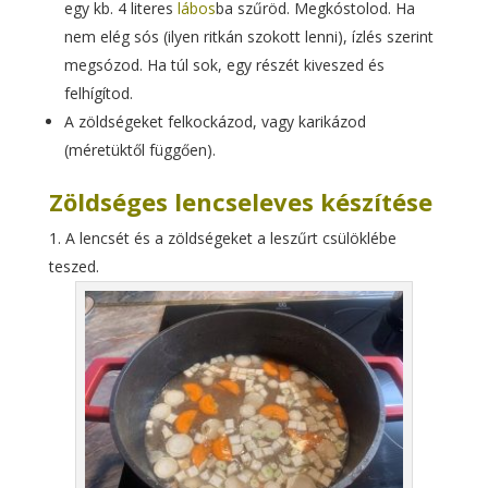
egy kb. 4 literes
lábos
ba szűröd. Megkóstolod. Ha
nem elég sós (ilyen ritkán szokott lenni), ízlés szerint
megsózod. Ha túl sok, egy részét kiveszed és
felhígítod.
A zöldségeket felkockázod, vagy karikázod
(méretüktől függően).
Zöldséges lencseleves készítése
A lencsét és a zöldségeket a leszűrt csülöklébe
teszed.