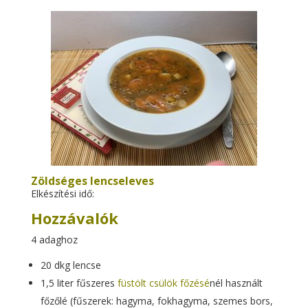
Zöldséges lencseleves
Elkészítési idő:
Hozzávalók
4 adaghoz
20 dkg lencse
1,5 liter fűszeres
füstölt csülök főzésé
nél használt
főzőlé (fűszerek: hagyma, fokhagyma, szemes bors,