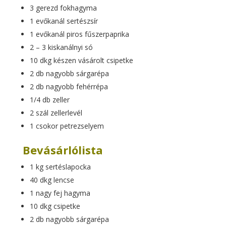
3 gerezd fokhagyma
1 evőkanál sertészsír
1 evőkanál piros fűszerpaprika
2 – 3 kiskanálnyi só
10 dkg készen vásárolt csipetke
2 db nagyobb sárgarépa
2 db nagyobb fehérrépa
1/4 db zeller
2 szál zellerlevél
1 csokor petrezselyem
Bevásárlólista
1 kg sertéslapocka
40 dkg lencse
1 nagy fej hagyma
10 dkg csipetke
2 db nagyobb sárgarépa