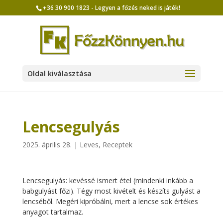
+36 30 900 1823 - Legyen a főzés neked is játék!
Oldal kiválasztása
Lencsegulyás
2025. április 28.
|
Leves
,
Receptek
Lencsegulyás: kevéssé ismert étel (mindenki inkább a
babgulyást főzi). Tégy most kivételt és készíts gulyást a
lencséből. Megéri kipróbálni, mert a lencse sok értékes
anyagot tartalmaz.