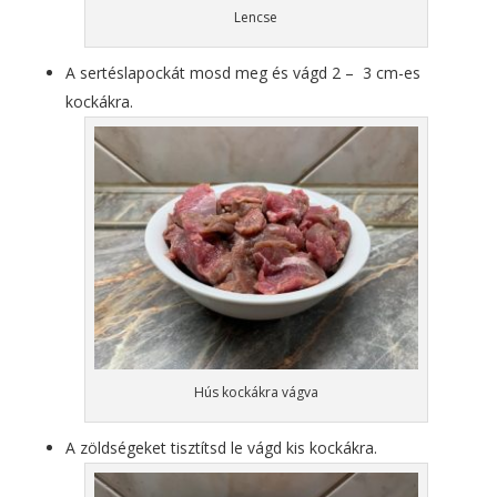
Lencse
A sertéslapockát mosd meg és vágd 2 – 3 cm-es
kockákra.
Hús kockákra vágva
A zöldségeket tisztítsd le vágd kis kockákra.