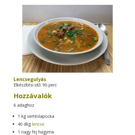
Lencsegulyás
Elkészítési idő: 90 perc
Hozzávalók
6 adaghoz
1 kg sertéslapocka
40 dkg
lencse
1 nagy fej hagyma