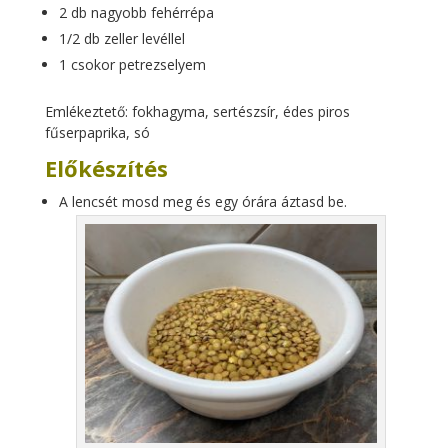
2 db nagyobb fehérrépa
1/2 db zeller levéllel
1 csokor petrezselyem
Emlékeztető: fokhagyma, sertészsír, édes piros
fűserpaprika, só
Előkészítés
A lencsét mosd meg és egy órára áztasd be.