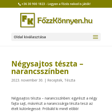
+36 30 900 1823 - Legyen a főzés neked is játék!
Oldal kiválasztása
Négysajtos tészta –
narancsszínben
2023. november 30.
|
Receptek
,
Tészta
Négysajtos tészta – narancsszínben: egyrészt a négy
fajta sajt, másrészt a narancssárga tészta teszi az
ételt különlegessé. Próbáld ki minél előbb!