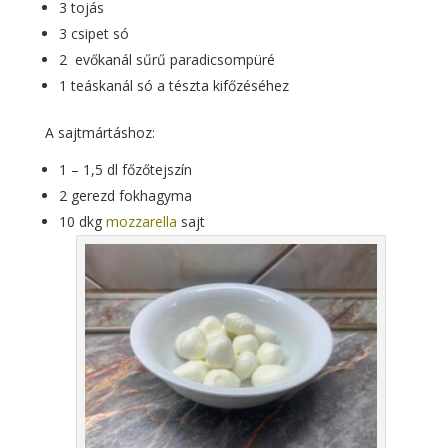
3 tojás
3 csipet só
2 evőkanál sűrű paradicsompüré
1 teáskanál só a tészta kifőzéséhez
A sajtmártáshoz:
1 – 1,5 dl főzőtejszín
2 gerezd fokhagyma
10 dkg
mozzarella
sajt