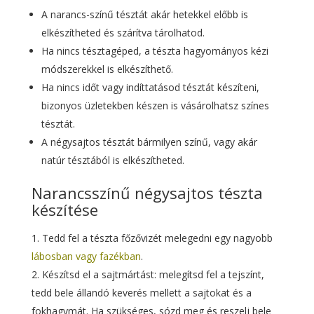
A narancs-színű tésztát akár hetekkel előbb is
elkészítheted és szárítva tárolhatod.
Ha nincs tésztagéped, a tészta hagyományos kézi
módszerekkel is elkészíthető.
Ha nincs időt vagy indíttatásod tésztát készíteni,
bizonyos üzletekben készen is vásárolhatsz színes
tésztát.
A négysajtos tésztát bármilyen színű, vagy akár
natúr tésztából is elkészítheted.
Narancsszínű négysajtos tészta
készítése
Tedd fel a tészta főzővizét melegedni egy nagyobb
lábosban vagy fazékban
.
Készítsd el a sajtmártást: melegítsd fel a tejszínt,
tedd bele állandó keverés mellett a sajtokat és a
fokhagymát. Ha szükséges, sózd meg és reszelj bele