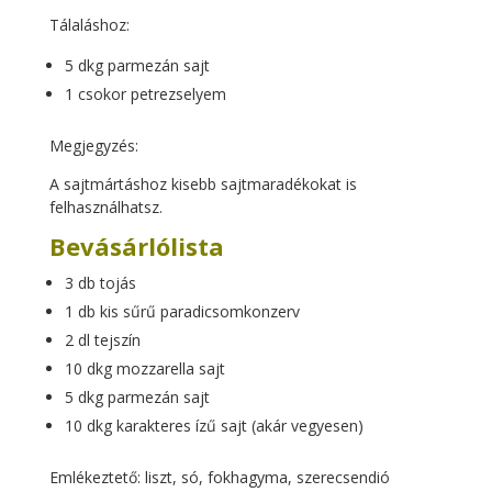
Tálaláshoz:
5 dkg parmezán sajt
1 csokor petrezselyem
Megjegyzés:
A sajtmártáshoz kisebb sajtmaradékokat is
felhasználhatsz.
Bevásárlólista
3 db tojás
1 db kis sűrű paradicsomkonzerv
2 dl tejszín
10 dkg mozzarella sajt
5 dkg parmezán sajt
10 dkg karakteres ízű sajt (akár vegyesen)
Emlékeztető: liszt, só, fokhagyma, szerecsendió