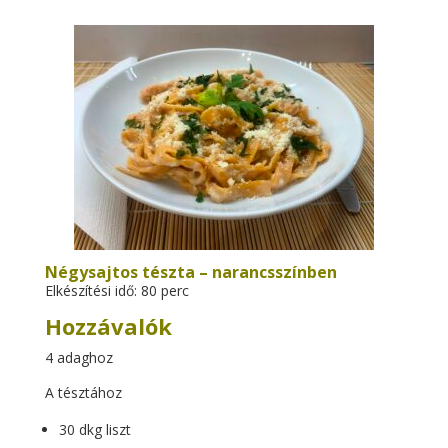
Négysajtos tészta – narancsszínben
Elkészítési idő: 80 perc
Hozzávalók
4 adaghoz
A tésztához
30 dkg liszt