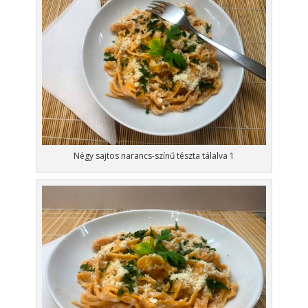
Négy sajtos narancs-színű tészta tálalva 1