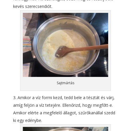
kevés szerecsendiót.
Sajtmártás
Amikor a víz forrni kezd, tedd bele a tésztát és várj,
amíg feljön a víz tetejére. Ellenőrizd, hogy megfőtt-e.
Amikor elérte a megfelelő állagot, szűrőkanállal szedd
ki egy edénybe.