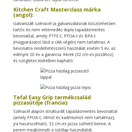
Kitchen Craft Masterclass márka
(angol):
Galvanizált szénacél (a galvanizálásnak köszönhetően
tartós és nem vetemedik) dupla tapadásmentes
bevonattal, amely PTFE-t, PFOA-t és BPA-t
(magyarázatot lásd a cikk végén) nem tartalmaz. A
bevonatra rendeltetésszerű használat esetén 5 év, az
edényre 20 év a garancia. Kerek (32 cm-es pizzához)
és szögletes kivitelben kapható.
Tefal Easy Grip termékcsalád
pizzasütője (francia):
Szénacél alapon strukturált tapadásmentes bevonattal
(amely FPOA-t, ólmot és kadmiumot nem tartalmaz),
jra hasznosítható, 32 cm-es pizza süthető benne. A
perem megkönnyíti a sütőlap használatát.