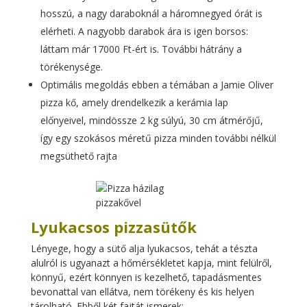
hosszú, a nagy daraboknál a háromnegyed órát is
elérheti. A nagyobb darabok ára is igen borsos:
láttam már 17000 Ft-ért is. További hátrány a
törékenysége.
Optimális megoldás ebben a témában a Jamie Oliver
pizza kő, amely drendelkezik a kerámia lap
előnyeivel, mindössze 2 kg súlyú, 30 cm átmérőjű,
így egy szokásos méretű pizza minden további nélkül
megsüthető rajta
Lyukacsos pizzasütők
Lényege, hogy a sütő alja lyukacsos, tehát a tészta
alulról is ugyanazt a hőmérsékletet kapja, mint felülről,
könnyű, ezért könnyen is kezelhető, tapadásmentes
bevonattal van ellátva, nem törékeny és kis helyen
tárolható. Ebből két fajtát ismerek: