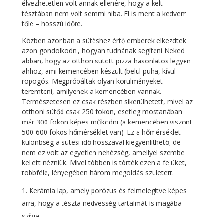
élvezhetetlen volt annak ellenére, hogy a kelt
tésztában nem volt semmi hiba. El is ment a kedvem
tőle – hosszú időre.
Közben azonban a sütéshez értő emberek elkezdtek
azon gondolkodni, hogyan tudnának segíteni Neked
abban, hogy az otthon sütött pizza hasonlatos legyen
ahhoz, ami kemencében készült (belül puha, kívül
ropogós. Megpróbáltak olyan körülményeket
teremteni, amilyenek a kemencében vannak.
Természetesen ez csak részben sikerülhetett, mivel az
otthoni sütőd csak 250 fokon, esetleg mostanában
már 300 fokon képes működni (a kemencében viszont
500-600 fokos hőmérséklet van). Ez a hőmérséklet
különbség a sütési idő hosszával kiegyenlíthető, de
nem ez volt az egyetlen nehézség, amellyel szembe
kellett nézniük. Mivel többen is törték ezen a fejüket,
többféle, lényegében három megoldás született.
Kerámia lap, amely porózus és felmelegítve képes
arra, hogy a tészta nedvesség tartalmát is magába
szívja.