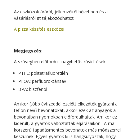
Az eszközök áráról, jellemzőiről bővebben és a
vásárlásról itt tájékozódhatsz:
A pizza készítés eszközei
Megjegyzés:
A szövegben előfordult nagybetűs rövidítések:
PTFE: politetrafluoretilén
PFOA: perfluoroktánsav
BPA: biszfenol
Amikor (több évtizeddel ezelőtt elkezdték gyártani a
teflon nevű bevonatokat, akkor ezek az anyagok a
bevonatban nyomokban előfordulhattak. Amikor ez
kiderült, a gyártók változtattak eljárásaikon. A mai
korszerű tapadásmentes bevonatok más módszerrel
készülnek. Egyes gyártók ki is hangsúlyozzák, hogy