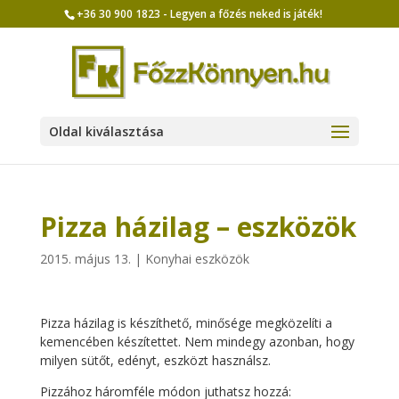
+36 30 900 1823 - Legyen a főzés neked is játék!
Oldal kiválasztása
Pizza házilag – eszközök
2015. május 13.
|
Konyhai eszközök
Pizza házilag is készíthető, minősége megközelíti a
kemencében készítettet. Nem mindegy azonban, hogy
milyen sütőt, edényt, eszközt használsz.
Pizzához háromféle módon juthatsz hozzá: