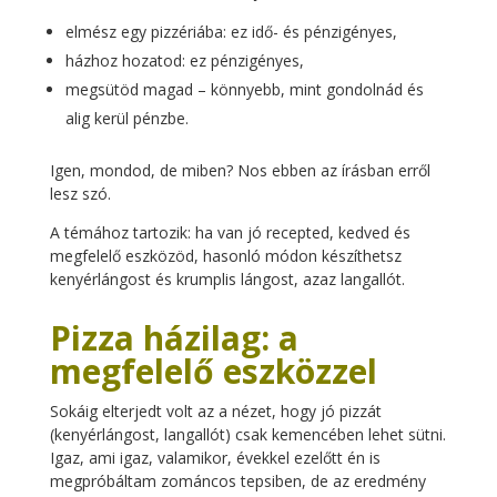
elmész egy pizzériába: ez idő- és pénzigényes,
házhoz hozatod: ez pénzigényes,
megsütöd magad – könnyebb, mint gondolnád és
alig kerül pénzbe.
Igen, mondod, de miben? Nos ebben az írásban erről
lesz szó.
A témához tartozik: ha van jó recepted, kedved és
megfelelő eszközöd, hasonló módon készíthetsz
kenyérlángost és krumplis lángost, azaz langallót.
Pizza házilag: a
megfelelő eszközzel
Sokáig elterjedt volt az a nézet, hogy jó pizzát
(kenyérlángost, langallót) csak kemencében lehet sütni.
Igaz, ami igaz, valamikor, évekkel ezelőtt én is
megpróbáltam zománcos tepsiben, de az eredmény