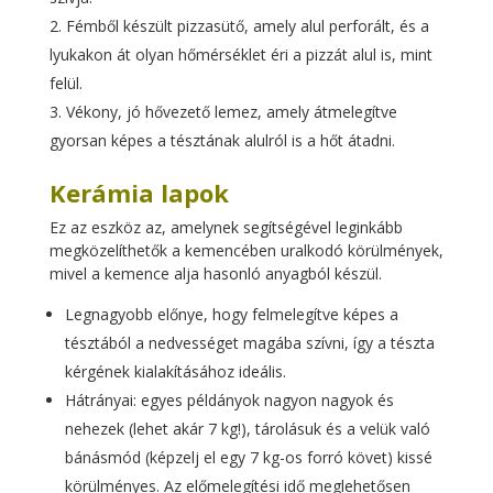
Fémből készült pizzasütő, amely alul perforált, és a
lyukakon át olyan hőmérséklet éri a pizzát alul is, mint
felül.
Vékony, jó hővezető lemez, amely átmelegítve
gyorsan képes a tésztának alulról is a hőt átadni.
Kerámia lapok
Ez az eszköz az, amelynek segítségével leginkább
megközelíthetők a kemencében uralkodó körülmények,
mivel a kemence alja hasonló anyagból készül.
Legnagyobb előnye, hogy felmelegítve képes a
tésztából a nedvességet magába szívni, így a tészta
kérgének kialakításához ideális.
Hátrányai: egyes példányok nagyon nagyok és
nehezek (lehet akár 7 kg!), tárolásuk és a velük való
bánásmód (képzelj el egy 7 kg-os forró követ) kissé
körülményes. Az előmelegítési idő meglehetősen