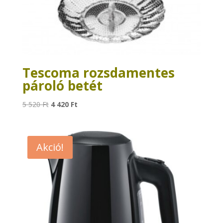
Tescoma rozsdamentes
pároló betét
Original
Current
5 520
Ft
4 420
Ft
price
price
was:
is:
5
4
Akció!
520 Ft.
420 Ft.