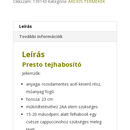
Cikkszám:
139143
Kategória:
AKCIÓS TERMÉKEK
Leírás
További információk
Leírás
Presto tejhabosító
Jellemzők:
anyaga: rozsdamentes acél keverő rész,
műanyag fogó
hossza: 23 cm
működtetéséhez 2AA elem szükséges
15-20 másodperc alatt felhabosít egy
csésze cappuccinohoz szükséges meleg
tejet