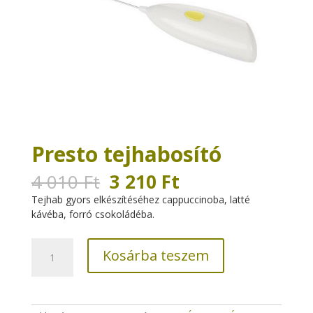
Presto tejhabosító
Original
Current
4 010
Ft
3 210
Ft
price
price
Tejhab gyors elkészítéséhez cappuccinoba, latté
was:
is:
kávéba, forró csokoládéba.
4
3
010 Ft.
210 Ft.
Presto
Kosárba teszem
tejhabosító
mennyiség