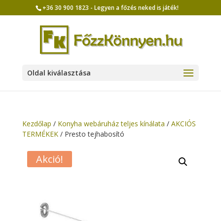
+36 30 900 1823 - Legyen a főzés neked is játék!
Oldal kiválasztása
Kezdőlap
/
Konyha webáruház teljes kínálata
/
AKCIÓS
TERMÉKEK
/ Presto tejhabosító
Akció!