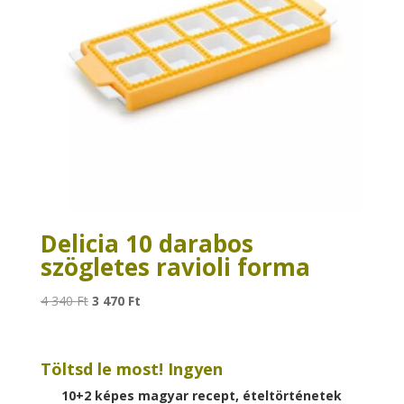
Delicia 10 darabos
szögletes ravioli forma
Original
Current
4 340
Ft
3 470
Ft
price
price
was:
is:
4
3
Töltsd le most! Ingyen
340 Ft.
470 Ft.
10+2 képes magyar recept, ételtörténetek