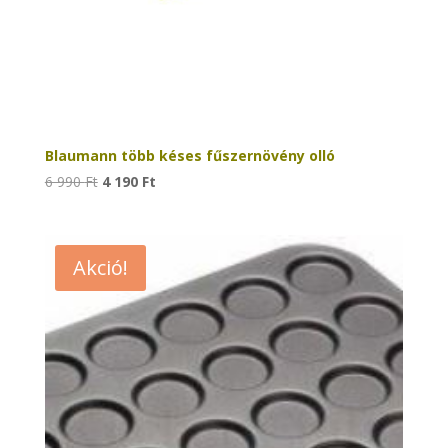
Blaumann több késes fűszernövény olló
Original
Current
6 990
Ft
4 190
Ft
price
price
was:
is:
6
4
Akció!
990 Ft.
190 Ft.