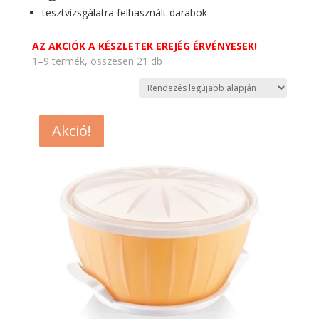
tesztvizsgálatra felhasznált darabok
AZ AKCIÓK A KÉSZLETEK EREJÉG ÉRVÉNYESEK!
Sorted
1–9 termék, összesen 21 db
by
latest
Akció!