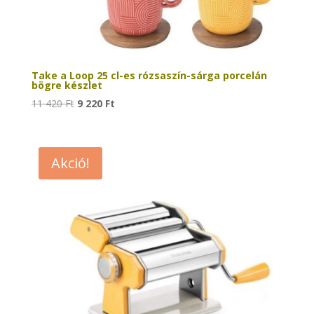
Take a Loop 25 cl-es rózsaszín-sárga porcelán
bögre készlet
Original
Current
11 420
Ft
9 220
Ft
price
price
was:
is:
11
9
Akció!
420 Ft.
220 Ft.