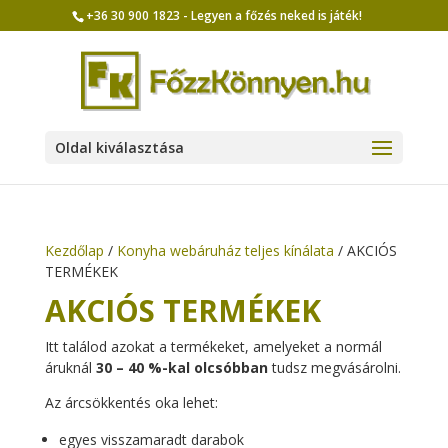
+36 30 900 1823 - Legyen a főzés neked is játék!
Oldal kiválasztása
Kezdőlap
/
Konyha webáruház teljes kínálata
/ AKCIÓS
TERMÉKEK
AKCIÓS TERMÉKEK
Itt találod azokat a termékeket, amelyeket a normál
áruknál
30 – 40 %-kal olcsóbban
tudsz megvásárolni.
Az árcsökkentés oka lehet:
egyes visszamaradt darabok