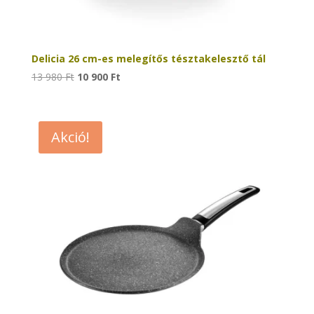
Delicia 26 cm-es melegítős tésztakelesztő tál
Original
Current
13 980
Ft
10 900
Ft
price
price
was:
is:
13
10
Akció!
980 Ft.
900 Ft.