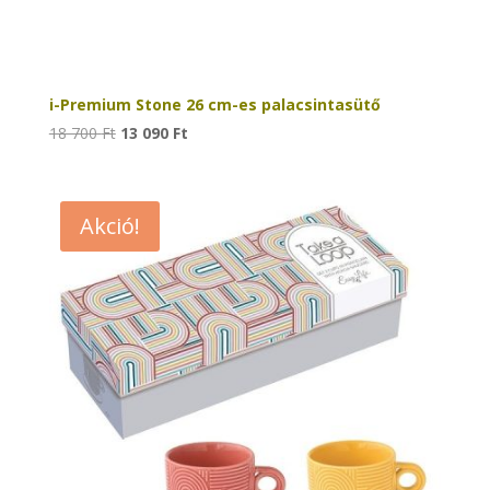
i-Premium Stone 26 cm-es palacsintasütő
Original
Current
18 700
Ft
13 090
Ft
price
price
was:
is:
18
13
Akció!
700 Ft.
090 Ft.