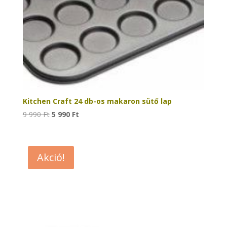
Kitchen Craft 24 db-os makaron sütő lap
Original
Current
9 990
Ft
5 990
Ft
price
price
was:
is:
9
5
Akció!
990 Ft.
990 Ft.