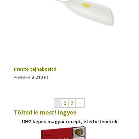
Presto tejhabosító
Original
Current
4 010
Ft
3 210
Ft
price
price
was:
is:
4
3
1
2
3
→
010 Ft.
210 Ft.
Töltsd le most! Ingyen
10+2 képes magyar recept, ételtörténetek