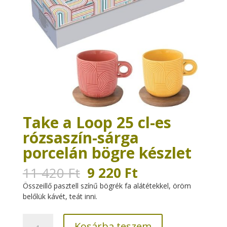
Take a Loop 25 cl-es
rózsaszín-sárga
porcelán bögre készlet
Original
Current
11 420
Ft
9 220
Ft
price
price
Összeillő pasztell színű bögrék fa alátétekkel, öröm
was:
is:
belőlük kávét, teát inni.
11
9
420 Ft.
220 Ft.
Take
Kosárba teszem