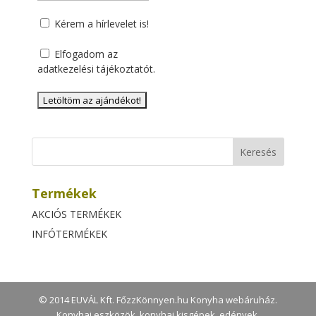
Kérem a hírlevelet is!
Elfogadom az
adatkezelési tájékoztatót
.
Termékek
AKCIÓS TERMÉKEK
INFÓTERMÉKEK
© 2014 EUVÁL Kft. FőzzKönnyen.hu Konyha webáruház.
Konyhai eszközök, konyhai kisgépek, edények,