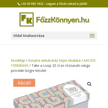
+36 30 900 1823 - Legyen a főzés neked is játék!
Oldal kiválasztása
Kezdőlap
/
Konyha webáruház teljes kínálata
/
AKCIÓS
TERMÉKEK
/ Take a Loop 25 cl-es rózsaszín-sárga
porcelán bögre készlet
Akció!