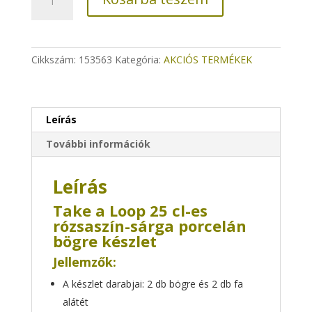
a
Loop
25
cl-
Cikkszám:
153563
Kategória:
AKCIÓS TERMÉKEK
es
rózsaszín-
sárga
porcelán
Leírás
bögre
készlet
További információk
mennyiség
Leírás
Take a Loop 25 cl-es
rózsaszín-sárga porcelán
bögre készlet
Jellemzők:
A készlet darabjai: 2 db bögre és 2 db fa
alátét