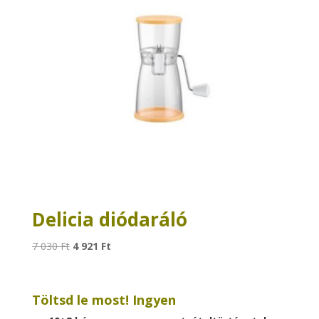
Delicia diódaráló
Original
Current
7 030
Ft
4 921
Ft
price
price
was:
is:
7
4
Töltsd le most! Ingyen
030 Ft.
921 Ft.