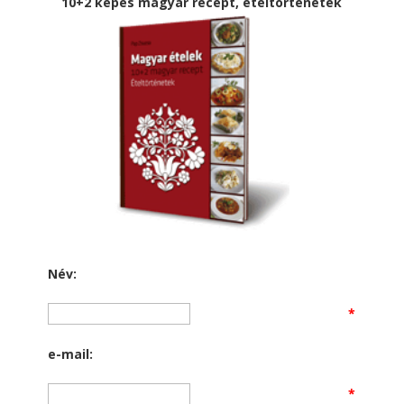
10+2 képes magyar recept, ételtörténetek
Név:
*
e-mail:
*