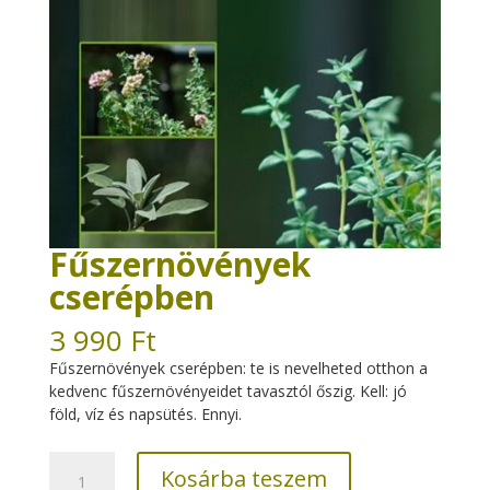
Fűszernövények
cserépben
3 990
Ft
Fűszernövények cserépben: te is nevelheted otthon a
kedvenc fűszernövényeidet tavasztól őszig. Kell: jó
föld, víz és napsütés. Ennyi.
Fűszernövények
Kosárba teszem
cserépben