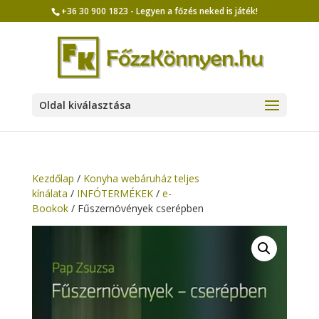
+36 30 900 1823 - Legyen a főzés neked is játék!
Oldal kiválasztása
Kezdőlap
/
Konyha webáruház teljes
kínálata
/
INFÓTERMÉKEK
/
e-
Bookok
/ Fűszernövények cserépben