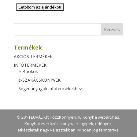
Termékek
AKCIÓS TERMÉKEK
INFÓTERMÉKEK
e-Bookok
e-SZAKÁCSKÖNYVEK
Segédanyagok infótermékekhez
© 2014 EUVÁL Kft. FőzzKönnyen.hu Konyha webáruház.
Konyhai eszközök, konyhai kisgépek, edények,
étkészletek nagy választékban. Minden jog fenntartva.