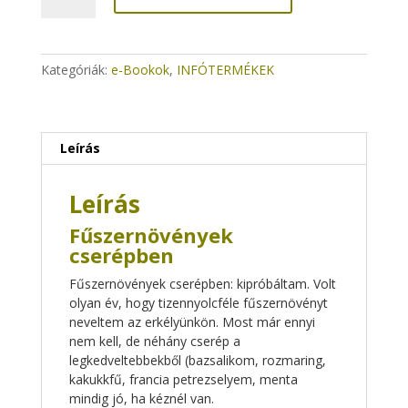
mennyiség
Kategóriák:
e-Bookok
,
INFÓTERMÉKEK
Leírás
Leírás
Fűszernövények
cserépben
Fűszernövények cserépben: kipróbáltam. Volt
olyan év, hogy tizennyolcféle fűszernövényt
neveltem az erkélyünkön. Most már ennyi
nem kell, de néhány cserép a
legkedveltebbekből (bazsalikom, rozmaring,
kakukkfű, francia petrezselyem, menta
mindig jó, ha kéznél van.