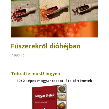
Fűszerekről dióhéjban
7 990
Ft
Töltsd le most! Ingyen
10+2 képes magyar recept, ételtörténetek