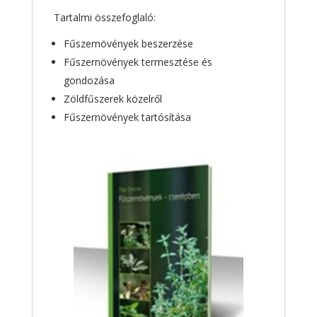
Tartalmi összefoglaló:
Fűszernövények beszerzése
Fűszernövények termesztése és
gondozása
Zöldfűszerek közelről
Fűszernövények tartósítása