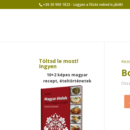
+36 30 900 1823 - Legyen a főzés neked is játék!
Töltsd le most!
Kezd
Ingyen
B
10+2 képes magyar
recept, ételtörténetek
Össz