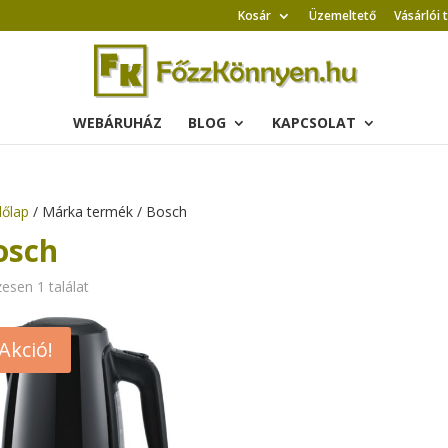
Kosár
Üzemeltető
Vásárlói 
WEBÁRUHÁZ
BLOG
KAPCSOLAT
őlap
/ Márka termék / Bosch
osch
esen 1 találat
Akció!