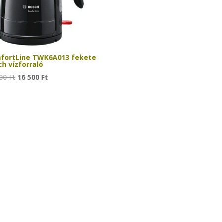
fortLine TWK6A013 fekete
h vízforraló
Original
Current
500
Ft
16 500
Ft
price
price
was:
is:
27
16
500 Ft.
500 Ft.