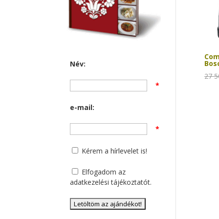
Com
Bosc
Név:
27 
*
e-mail:
*
Kérem a hírlevelet is!
Elfogadom az
adatkezelési tájékoztatót
.