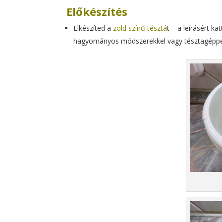
Előkészítés
Elkészíted a
zöld színű tésztá
t – a leírásért ka
hagyományos módszerekkel vagy tésztagéppe