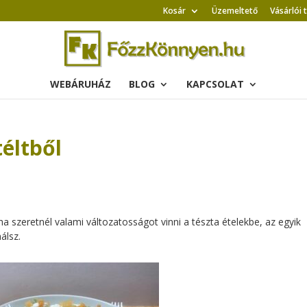
Kosár
Üzemeltető
Vásárlói 
WEBÁRUHÁZ
BLOG
KAPCSOLAT
téltből
 ha szeretnél valami változatosságot vinni a tészta ételekbe, az egyik
álsz.