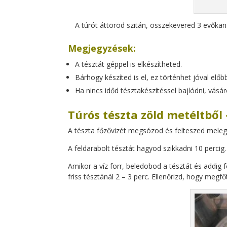
A túrót áttöröd szitán, összekevered 3 evőkan
Megjegyzések:
A tésztát géppel is elkészítheted.
Bárhogy készíted is el, ez történhet jóval előb
Ha nincs időd tésztakészítéssel bajlódni, vás
Túrós tészta zöld metéltből 
A tészta főzővizét megsózod és felteszed meleged
A feldarabolt tésztát hagyod szikkadni 10 percig.
Amikor a víz forr, beledobod a tésztát és addig fő
friss tésztánál 2 – 3 perc. Ellenőrizd, hogy megfőt