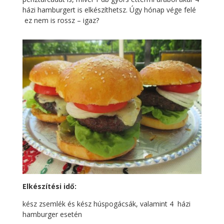
házi hamburgert is elkészíthetsz. Úgy hónap vége felé
ez nem is rossz – igaz?
Elkészítési idő:
kész zsemlék és kész húspogácsák, valamint 4 házi
hamburger esetén