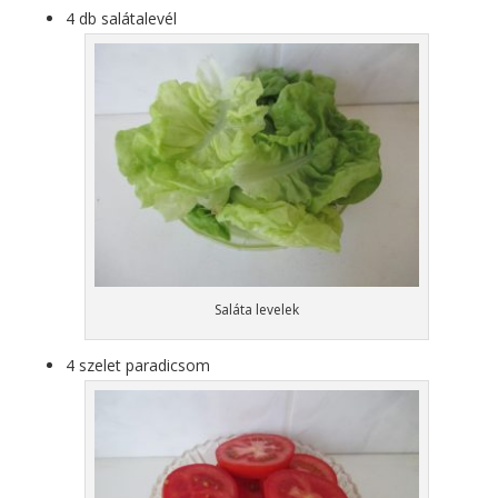
4 db salátalevél
Saláta levelek
4 szelet paradicsom