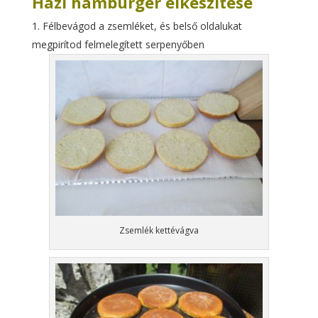
Házi hamburger elkészítése
Félbevágod a zsemléket, és belső oldalukat
megpirítod felmelegített serpenyőben
Zsemlék kettévágva