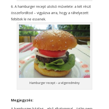
A hamburger recept utolsó művelete: a két részt
összefordítod – vigyázva arra, hogy a ráhelyezett
feltétek le ne essenek.
Hamburger recept – a végeredmény
Megjegyzés:
A hamburger házilag – első alkalommal – talán nem