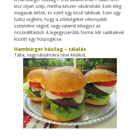
lesz olyan szép, mintha készen vásárolnád. Ezek elég
magasak lettek, és ezért egy kicsit labilisak. Ezen úgy
tudsz segíteni, hogy a zöldségeket vékonyabb
szeletekre vágod, vagy valamit kihagysz az
összeállításból. A legegyszerűbb forma: két salátalevél
között egy húspogácsa.
Hamburger házilag – tálalás
Tálra, vagy tányérokra téve kínálod.