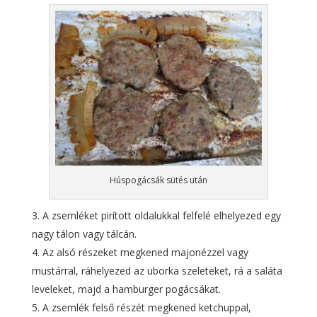
Húspogácsák sütés után
A zsemléket pirított oldalukkal felfelé elhelyezed egy
nagy tálon vagy tálcán.
Az alsó részeket megkened majonézzel vagy
mustárral, ráhelyezed az uborka szeleteket, rá a saláta
leveleket, majd a hamburger pogácsákat.
A zsemlék felső részét megkened ketchuppal,