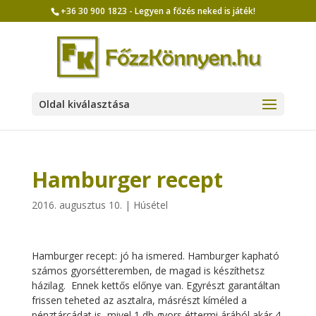
+36 30 900 1823 - Legyen a főzés neked is játék!
Oldal kiválasztása
Hamburger recept
2016. augusztus 10.
|
Húsétel
Hamburger recept: jó ha ismered. Hamburger kapható
számos gyorsétteremben, de magad is készíthetsz
házilag. Ennek kettős előnye van. Egyrészt garantáltan
frissen teheted az asztalra, másrészt kíméled a
pénztárcádat is, mivel 1 db gyors éttermi árából akár 4