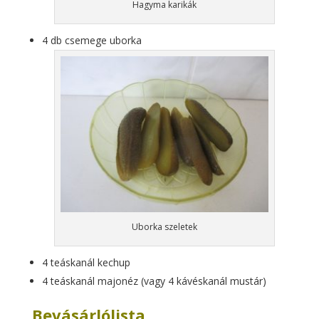
Hagyma karikák
4 db csemege uborka
Uborka szeletek
4 teáskanál kechup
4 teáskanál majonéz (vagy 4 kávéskanál mustár)
Bevásárlólista