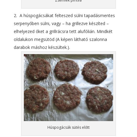
Zsemlék pirítva
A húspogácsákat felteszed sülni tapadásmentes
serpenyőben sülni, vagy – ha grillezve készíted –
elhelyezed őket a grillrácsra tett alufólián. Mindkét
oldalukon megsütöd (A képen látható szalonna
darabok máshoz készültek.).
Húspogácsák sütés előtt