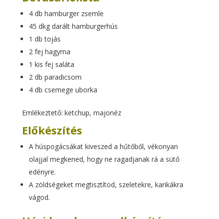
4 db hamburger zsemle
45 dkg darált hamburgerhús
1 db tojás
2 fej hagyma
1 kis fej saláta
2 db paradicsom
4 db csemege uborka
Emlékeztető: ketchup, majonéz
Előkészítés
A húspogácsákat kiveszed a hűtőből, vékonyan
olajjal megkened, hogy ne ragadjanak rá a sütő
edényre.
A zöldségeket megtisztítod, szeletekre, karikákra
vágod.