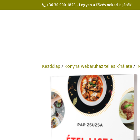
+36 30 900 1823 - Legyen a főzés neked is játék!
Kezdőlap
/
Konyha webáruház teljes kínálata
/
I