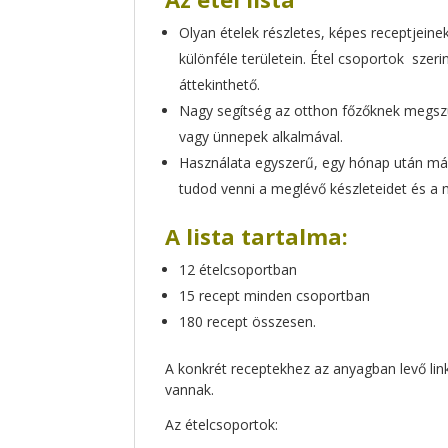
Olyan ételek részletes, képes receptjeine
különféle területein. Étel csoportok szer
áttekinthető.
Nagy segítség az otthon főzőknek megszü
vagy ünnepek alkalmával.
Használata egyszerű, egy hónap után már
tudod venni a meglévő készleteidet és a
A lista tartalma:
12 ételcsoportban
15 recept minden csoportban
180 recept összesen.
A konkrét receptekhez az anyagban levő lin
vannak.
Az ételcsoportok: