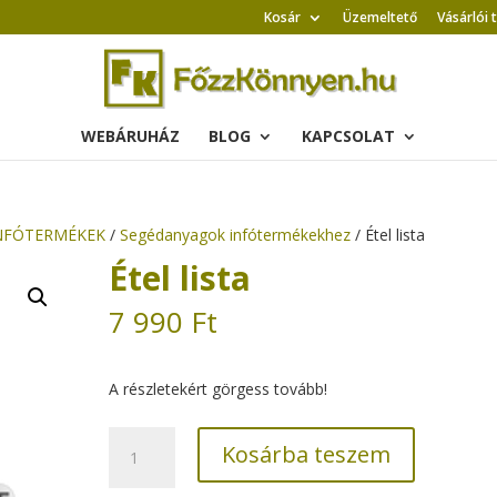
Kosár
Üzemeltető
Vásárlói 
WEBÁRUHÁZ
BLOG
KAPCSOLAT
NFÓTERMÉKEK
/
Segédanyagok infótermékekhez
/ Étel lista
Étel lista
7 990
Ft
A részletekért görgess tovább!
Étel
Kosárba teszem
lista
mennyiség