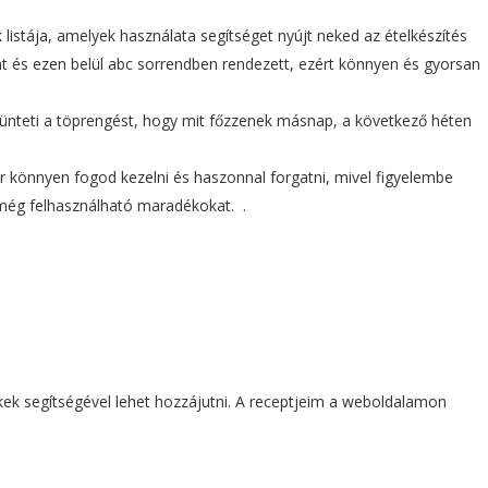
k listája, amelyek használata segítséget nyújt neked az ételkészítés
int és ezen belül abc sorrendben rendezett, ezért könnyen és gyorsan
nteti a töprengést, hogy mit főzzenek másnap, a következő héten
 könnyen fogod kezelni és haszonnal forgatni, mivel figyelembe
 még felhasználható maradékokat. .
kek segítségével lehet hozzájutni. A receptjeim a weboldalamon