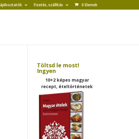
tájékoztatók
Fizetés, szállítás
0 Elemek
Töltsd le most!
Ingyen
10+2 képes magyar
recept, ételtörténetek