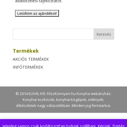
adatkezelési tájékoztatót
.
Termékek
AKCIÓS TERMÉKEK
INFÓTERMÉKEK
© 2014 EUVÁL Kft. FőzzKönnyen.hu Konyha webáruház.
Konyhai eszközök, konyhai kisgépek, edények,
étkészletek nagy választékban. Minden jog fenntartva.
Jelenleg sajnos csak korlátozottan tudunk szállítani. Kérünk, fizetés
A weboldal az Ön kényelme érdekében ún. cookie-kat vagy sütiket