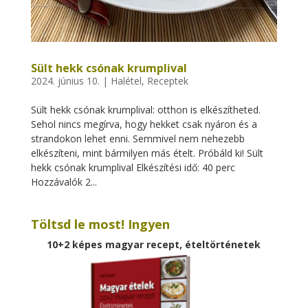
Sült hekk csónak krumplival
2024. június 10.
|
Halétel
,
Receptek
Sült hekk csónak krumplival: otthon is elkészítheted.
Sehol nincs megírva, hogy hekket csak nyáron és a
strandokon lehet enni. Semmivel nem nehezebb
elkészíteni, mint bármilyen más ételt. Próbáld ki! Sült
hekk csónak krumplival Elkészítési idő: 40 perc
Hozzávalók 2...
Töltsd le most! Ingyen
10+2 képes magyar recept, ételtörténetek