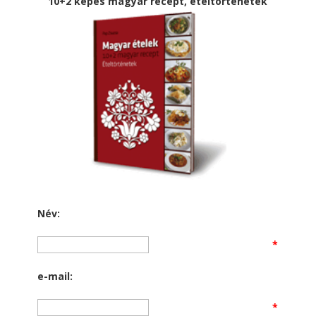
10+2 képes magyar recept, ételtörténetek
Név:
*
e-mail:
*