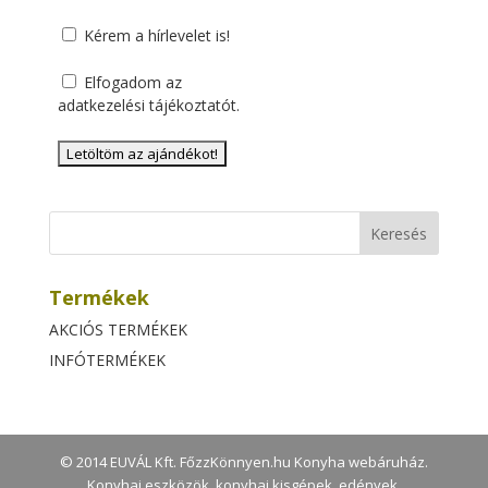
Kérem a hírlevelet is!
Elfogadom az
adatkezelési tájékoztatót
.
Termékek
AKCIÓS TERMÉKEK
INFÓTERMÉKEK
© 2014 EUVÁL Kft. FőzzKönnyen.hu Konyha webáruház.
Konyhai eszközök, konyhai kisgépek, edények,