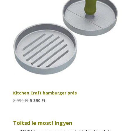
Kitchen Craft hamburger prés
Original
Current
8 990
Ft
5 390
Ft
price
price
was:
is:
8
5
Töltsd le most! Ingyen
990 Ft.
390 Ft.