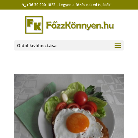
+36 30 900 1823 - Legyen a főzés neked is játék!
Oldal kiválasztása