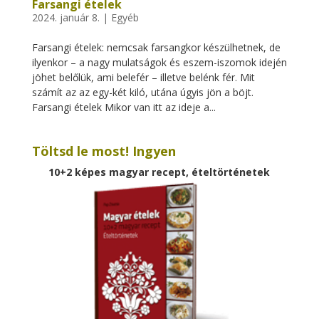
Farsangi ételek
2024. január 8.
|
Egyéb
Farsangi ételek: nemcsak farsangkor készülhetnek, de
ilyenkor – a nagy mulatságok és eszem-iszomok idején
jöhet belőlük, ami belefér – illetve belénk fér. Mit
számít az az egy-két kiló, utána úgyis jön a böjt.
Farsangi ételek Mikor van itt az ideje a...
Töltsd le most! Ingyen
10+2 képes magyar recept, ételtörténetek